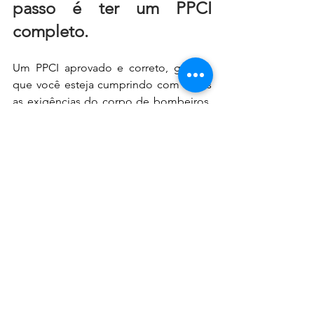
passo é ter um PPCI 
completo. 
Um PPCI aprovado e correto, garante 
que você esteja cumprindo com todas 
as exigências do corpo de bombeiros, 
e comprova que, o seu imóvel, segue 
os padrões de segurança contra 
incêndio.
Está precisando regularizar o seu 
imóvel ou até entender quais tipos de 
documento você precisa? Entre em 
contato com a nossa equipe para saber 
qual é o melhor próximo passo para o 
seu caso.