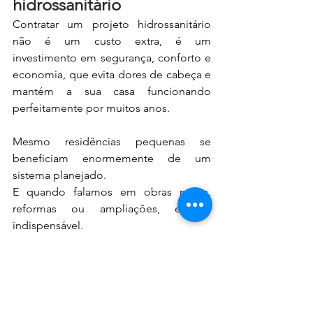
hidrossanitário
Contratar um projeto hidrossanitário 
não é um custo extra, é um 
investimento em segurança, conforto e 
economia, que evita dores de cabeça e 
mantém a sua casa funcionando 
perfeitamente por muitos anos.
Mesmo residências pequenas se 
beneficiam enormemente de um 
sistema planejado.
E quando falamos em obras novas, 
reformas ou ampliações, ele é 
indispensável.
Quer garantir uma instalação segura, 
eficiente e livre de problemas futuros? 
Fale com a nossa equipe e tenha um 
projeto hidrossanitário completo, 