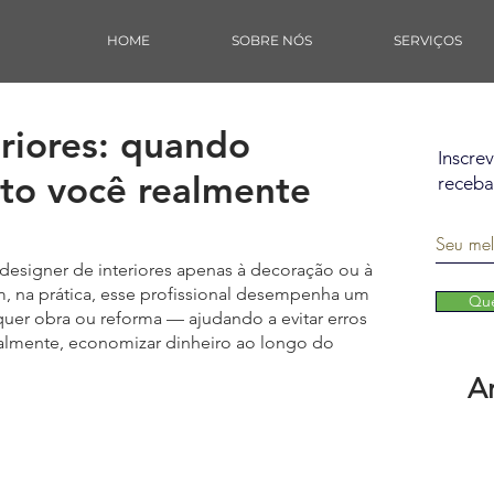
HOME
SOBRE NÓS
SERVIÇOS
eriores: quando
Inscre
nto você realmente
receba
designer de interiores apenas à decoração ou à 
, na prática, esse profissional desempenha um 
Que
quer obra ou reforma — ajudando a evitar erros 
ipalmente, economizar dinheiro ao longo do 
A