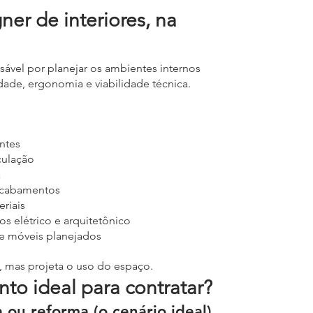
er de interiores, na 
sável por planejar os ambientes internos 
dade, ergonomia e viabilidade técnica.
:
ntes
culação
a
 acabamentos
riais
s elétrico e arquitetônico
e móveis planejados
, mas projeta o uso do espaço.
o ideal para contratar?
 ou reforma (o cenário ideal)