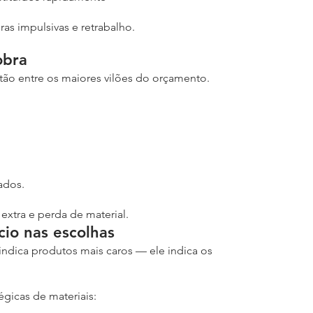
as impulsivas e retrabalho.
obra
tão entre os maiores vilões do orçamento.
lados.
xtra e perda de material.
cio nas escolhas
ndica produtos mais caros — ele indica os 
gicas de materiais: