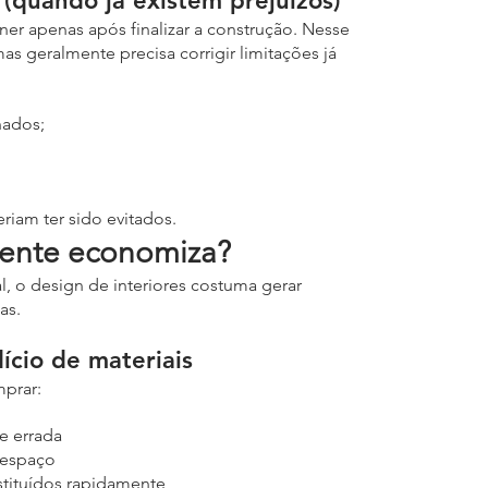
(quando já existem prejuízos)
er apenas após finalizar a construção. Nesse 
mas geralmente precisa corrigir limitações já 
nados;
riam ter sido evitados.
ente economiza?
, o design de interiores costuma gerar 
as.
ício de materiais
prar:
e errada
 espaço
tituídos rapidamente