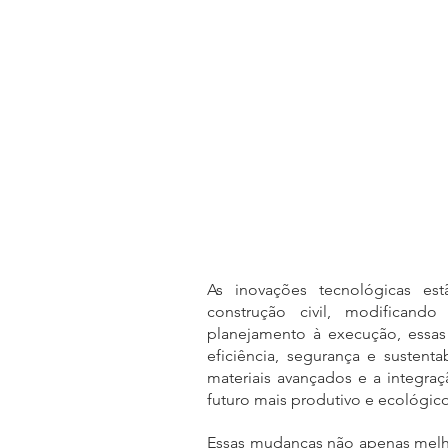
As inovações tecnológicas es
construção civil, modificand
planejamento à execução, essas t
eficiência, segurança e sustent
materiais avançados e a integra
futuro mais produtivo e ecológico
Essas mudanças não apenas melh