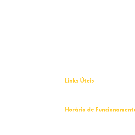
Links Úteis
Sobre nós
|
Serviços
|
Portfólio
|
Contato
Horário de Funcionament
De segunda à sexta-feira das 8h às 18h