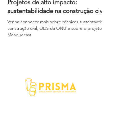
Projetos de alto impacto:
sustentabilidade na construção civil
Venha conhecer mais sobre técnicas sustentáveis na
construção civil, ODS da ONU e sobre o projeto
Manguecast
Há mais de 12 anos transformando sonhos
em realidade através das nossas soluções
em arquitetura e engenharia civil.